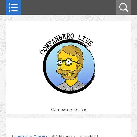
Compannero Live
Главная
»
Файлы
»
3D Модели - SketchUP