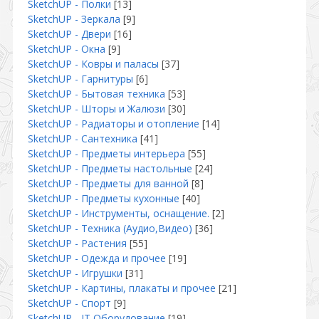
SketchUP - Полки
[13]
SketchUP - Зеркала
[9]
SketchUP - Двери
[16]
SketchUP - Окна
[9]
SketchUP - Ковры и паласы
[37]
SketchUP - Гарнитуры
[6]
SketchUP - Бытовая техника
[53]
SketchUP - Шторы и Жалюзи
[30]
SketchUP - Радиаторы и отопление
[14]
SketchUP - Сантехника
[41]
SketchUP - Предметы интерьера
[55]
SketchUP - Предметы настольные
[24]
SketchUP - Предметы для ванной
[8]
SketchUP - Предметы кухонные
[40]
SketchUP - Инструменты, оснащение.
[2]
SketchUP - Техника (Аудио,Видео)
[36]
SketchUP - Растения
[55]
SketchUP - Одежда и прочее
[19]
SketchUP - Игрушки
[31]
SketchUP - Картины, плакаты и прочее
[21]
SketchUP - Спорт
[9]
SketchUP - IT Оборудование
[19]