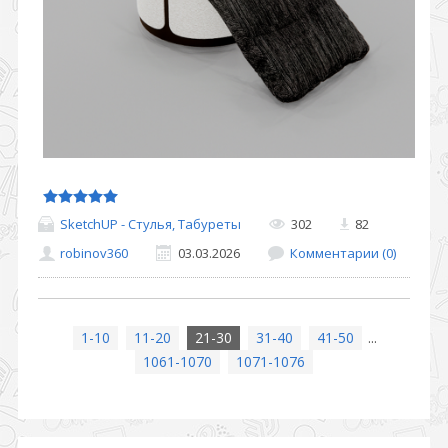
SketchUP - Стулья, Табуреты
302
82
robinov360
03.03.2026
Комментарии (0)
1-10
11-20
21-30
31-40
41-50
...
1061-1070
1071-1076