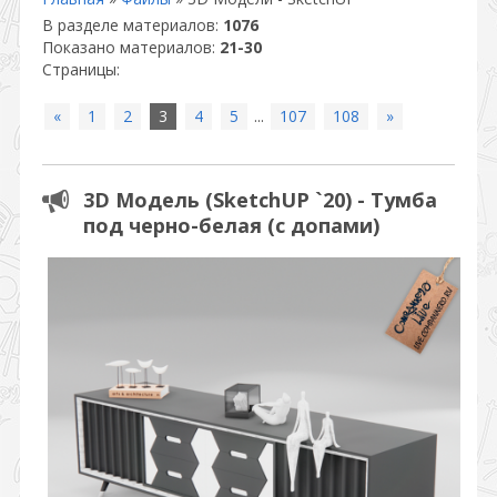
В разделе материалов
:
1076
Показано материалов
:
21-30
Страницы
:
«
1
2
3
4
5
...
107
108
»
3D Модель (SketchUP `20) - Тумба
под черно-белая (с допами)