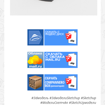
#3dмодель #3dмоделиSketchup #Sketchup
#МоделиСкетчАп #SketchUpмодели