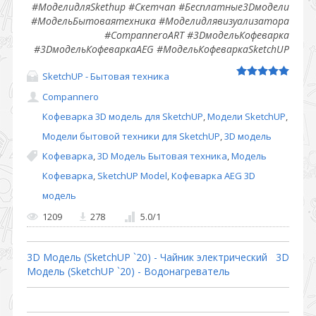
#МоделидляSkethup #Скетчап #Бесплатные3Dмодели
#МодельБытоваятехника #Моделидлявизуализатора
#CompanneroART #3DмодельКофеварка
#3DмодельКофеваркаAEG #МодельКофеваркаSketchUP
SketchUP - Бытовая техника
Compannero
Кофеварка 3D модель для SketchUP
,
Модели SketchUP
,
Модели бытовой техники для SketchUP
,
3D модель
Кофеварка
,
3D Модель Бытовая техника
,
Модель
Кофеварка
,
SketchUP Model
,
Кофеварка AEG 3D
модель
1209
278
5.0
/
1
3D Модель (SketchUP `20) - Чайник электрический
3D
Модель (SketchUP `20) - Водонагреватель