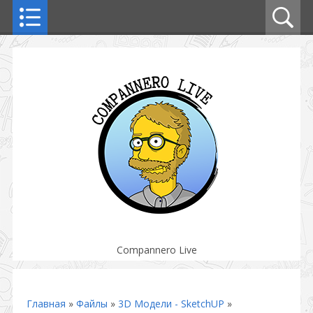
Compannero Live
Главная
»
Файлы
»
3D Модели - SketchUP
»