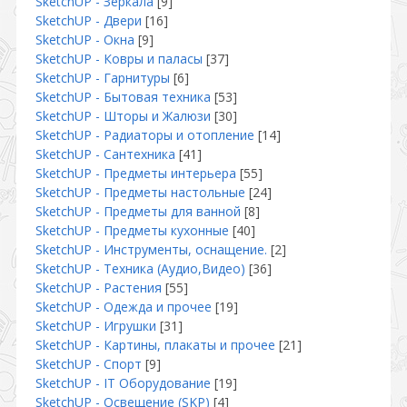
SketchUP - Зеркала
[9]
SketchUP - Двери
[16]
SketchUP - Окна
[9]
SketchUP - Ковры и паласы
[37]
SketchUP - Гарнитуры
[6]
SketchUP - Бытовая техника
[53]
SketchUP - Шторы и Жалюзи
[30]
SketchUP - Радиаторы и отопление
[14]
SketchUP - Сантехника
[41]
SketchUP - Предметы интерьера
[55]
SketchUP - Предметы настольные
[24]
SketchUP - Предметы для ванной
[8]
SketchUP - Предметы кухонные
[40]
SketchUP - Инструменты, оснащение.
[2]
SketchUP - Техника (Аудио,Видео)
[36]
SketchUP - Растения
[55]
SketchUP - Одежда и прочее
[19]
SketchUP - Игрушки
[31]
SketchUP - Картины, плакаты и прочее
[21]
SketchUP - Спорт
[9]
SketchUP - IT Оборудование
[19]
SketchUP - Освещение (SKP)
[4]