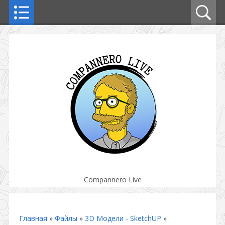
Compannero Live
Главная
»
Файлы
»
3D Модели - SketchUP
»