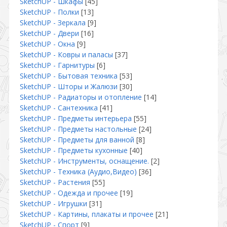
SketchUP - Шкафы
[45]
SketchUP - Полки
[13]
SketchUP - Зеркала
[9]
SketchUP - Двери
[16]
SketchUP - Окна
[9]
SketchUP - Ковры и паласы
[37]
SketchUP - Гарнитуры
[6]
SketchUP - Бытовая техника
[53]
SketchUP - Шторы и Жалюзи
[30]
SketchUP - Радиаторы и отопление
[14]
SketchUP - Сантехника
[41]
SketchUP - Предметы интерьера
[55]
SketchUP - Предметы настольные
[24]
SketchUP - Предметы для ванной
[8]
SketchUP - Предметы кухонные
[40]
SketchUP - Инструменты, оснащение.
[2]
SketchUP - Техника (Аудио,Видео)
[36]
SketchUP - Растения
[55]
SketchUP - Одежда и прочее
[19]
SketchUP - Игрушки
[31]
SketchUP - Картины, плакаты и прочее
[21]
SketchUP - Спорт
[9]