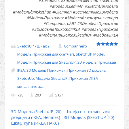
#3dмодель #3dмоделиSketchup #Sketchup
#МоделиСкетчАп #SketchUpмодели
#МоделидляSkethup #Скетчап #Бесплатные3Dмодели
#МодельПрихожая #Моделидлявизуализатора
#CompanneroART #3DмодельПрихожая
#3DмодельПрихожаяIKEA #МодельПрихожая
#МодельПрихожаяSketchUP #МодельIKEA
SketchUP - Шкафы
Compannero
Модель Прихожая для скетчап
,
SketchUP Model
,
Модели Прихожая для SketchUP
,
3D модель Прихожая
IKEA
,
3D Модель Прихожая
,
Прихожая 3D модель
SketchUp
,
Модели SketchUP
,
Прихожая ИКЕА
металлическая
738
203
5.0
/
1
3D Модель (SketchUP `20) - Шкаф со стеклянными
дверцами (IKEA, Hemnes)
3D Модель (SketchUP `20) -
Шкаф Купе (ИКЕА ПАКС)