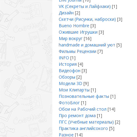
VK (Секреты и Лайфхаки)
[1]
Дизайн
[2]
Скетчи (Рисунки, наброски)
[3]
Bueno Hombre
[3]
Ожившие Игрушки
[3]
Мир вокруг
[16]
handmade и домашний уют
[5]
Фильмы Рецензии
[7]
INFO
[1]
История
[4]
Видеофон
[3]
Обзоры
[2]
Модели 3D
[9]
Мои Клипарты
[1]
Позновательные факты
[1]
ФотоБлог
[1]
Обои на Рабочий стол
[14]
Про ремонт дома
[1]
ПГС (Учебные материалы)
[2]
Практика английсокого
[5]
Разное
[14]